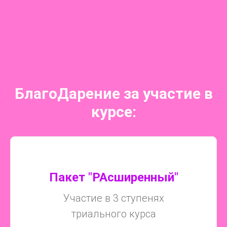
БлагоДарение за участие в
курсе:
Пакет "РАсширенный "
Участие в 3 ступенях
триального курса