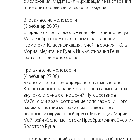
омоложения. Медитация «Архивация гена старения
в тимоците корки физического тимуса».
Вторая волна молодости
(3 вебинар 28.07)
О фрактальности омоложения. Ченнелинг с Бенуа
Мандельбротом – создателем фрактальной
геометрии. Классификация Лучей Творения – Эль
Мориа. Медитация Гуань Инь «Активация Гена
фрактальной молодости».
Третья волна молодости
(4 вебинар 27.08)
Биология веры: чем определяется жизнь клетки.
Коллективное сознание как основа гармоничных
внутриклеточных отношений. Путешествие в
Майянский Храм: сотворение поля гармоничного
взаимодействия материи физического тела
человека и окружающей среды. Медитация Марии
Майтрейи «Золотые потоки Преображения». Энергия
Золотого Руна.
Проживание заданий курса по-новому в общем чате.