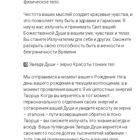
физическое тело.
Чистота ваших мыслей создает красивые чувства, и
это позволяет телу быть в здравии и гармонии. Я
научу вас излучать и принимать Свет вашей
Божественной Души в вашем уме, чувствах и телах.
Вы станете Излучателем для себя и других. Сможете
раскрыть свою способность быть в вечности и
безграничности Времени.
5️⃣ Звезда Души – зерно Красоты тонких тел.
Мы отправимся в момент вашего Рождения. Не в
день вашего рождения в текущем воплощении, а в
момент проявления вашего Я из целостных энергий
Творца. Когда вы вернетесь в тот момент
первоначального отделения своих энергий и
сотворения вашей Души и увидите красоту ее зерна
– эталона – пути возвращения обратно в лоно
Творца – вы сможете излучать это знание всегда и
всюду. Ваша путеводная Звезда Души вернется на
свое место после долгих тысячелетий забвения –
туда, где ей предназначено быть в вашем теле.