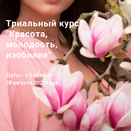
Триальный курс
"Красота,
молодость,
изобилие"
Даты - с 8 июня по
28 августа 2022 года